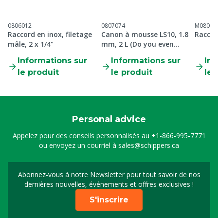
0806012
0807074
M08045
Raccord en inox, filetage
Canon à mousse LS10, 1.8
Raccor
mâle, 2 x 1/4"
mm, 2 L (Do you even
Foam Bro)
Informations sur
Informations sur
Inf
le produit
le produit
le 
Personal advice
Appelez pour des conseils personnalisés au
+1-866-995-7771
ou envoyez un courriel à
sales@schippers.ca
Abonnez-vous à notre Newsletter pour tout savoir de nos
Sign up for our newslet
dernières nouvelles, événements et offres exclusives !
S'inscrire