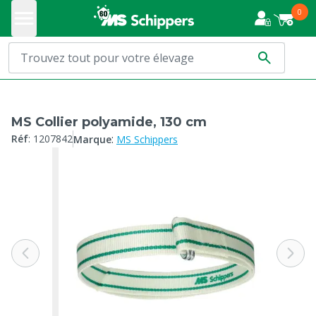
0
MS Collier polyamide, 130 cm
:
Réf
:
1207842
Marque
MS Schippers