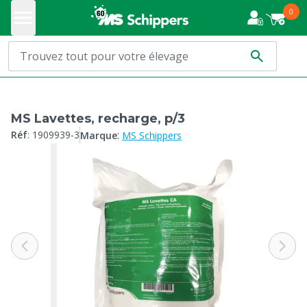
0
MS Lavettes, recharge, p/3
:
Réf
:
1909939-3
Marque
MS Schippers