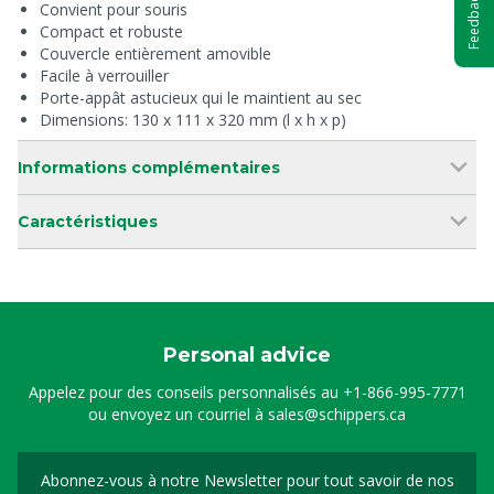
Feedback
Convient pour souris
Compact et robuste
Couvercle entièrement amovible
Facile à verrouiller
Porte-appât astucieux qui le maintient au sec
Dimensions: 130 x 111 x 320 mm (l x h x p)
Informations complémentaires
Caractéristiques
Personal advice
Appelez pour des conseils personnalisés au
+1-866-995-7771
ou envoyez un courriel à
sales@schippers.ca
Abonnez-vous à notre Newsletter pour tout savoir de nos
Sign up for our newslet