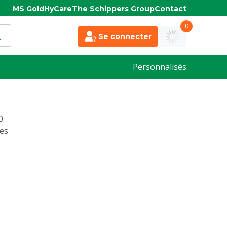
MS Gold
HyCare
The Schippers Group
Contact
0
Se connecter
Personnalisés
0
es