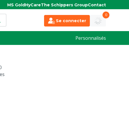
MS Gold
HyCare
The Schippers Group
Contact
0
Se connecter
Personnalisés
0
es