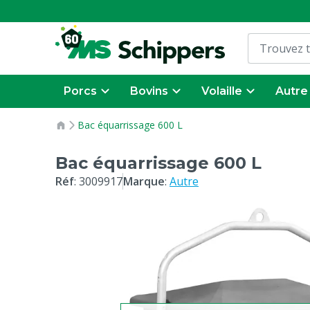
Porcs
Bovins
Volaille
Autre
Bac équarrissage 600 L
Bac équarrissage 600 L
Réf
:
3009917
Marque
:
Autre