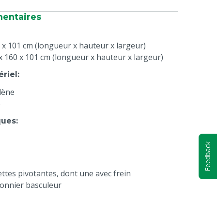
mentaires
 x 101 cm (longueur x hauteur x largeur)
x 160 x 101 cm (longueur x hauteur x largeur)
ériel
:
lène
é
ques
:
Feedback
lettes pivotantes, dont une avec frein
alonnier basculeur
t élévateur grâce au palonnier basculeur (en