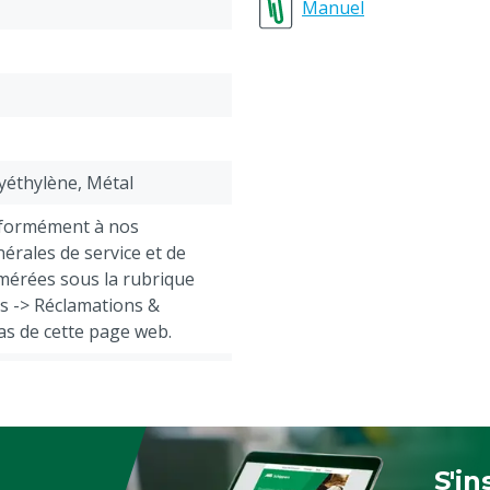
Possibilité d'actionner l
Manuel
lyéthylène, Métal
nformément à nos
érales de service et de
mérées sous la rubrique
ts -> Réclamations &
as de cette page web.
 le mode d’emploi avant
S'in
Sign 
 Volailles, Moutons,