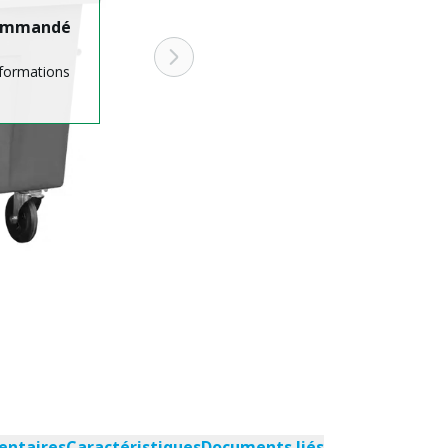
 commandé
nformations
entaires
Caractéristiques
Documents liés