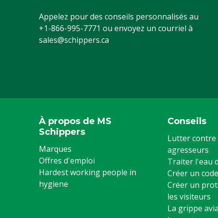
Chèvres, Autr
Appelez pour des conseils personnalisés au
+1-866-995-7771
ou envoyez un courriel à
Volume
600 L
sales@schippers.ca
Couleur
Bleu
À propos de MS
Conseils
Schippers
Lutter contre 
Marques
agresseurs
Offres d'emploi
Traiter l'eau
Hardest working people in
Créer un code
hygiene
Créer un prot
les visiteurs
La grippe avia