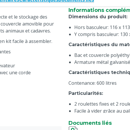
Informations complé
ecte et le stockage des
Dimensions du produit
:
 couvercle amovible pour
Hors basculeur: 116 x 113
ts animaux et cadavres.
Y compris basculeur: 130 
n kit facile à assembler.
Caractéristiques du mat
antes
Bac et couvercle polyéthy
Armature métal galvanis
évateur
 avec une corde
Caractéristiques techni
Contenance: 600 litres
Particularités
:
2 roulettes fixes et 2 rou
Facile à vider grâce au p
Déplaçable avec un chario
Documents liés
option)