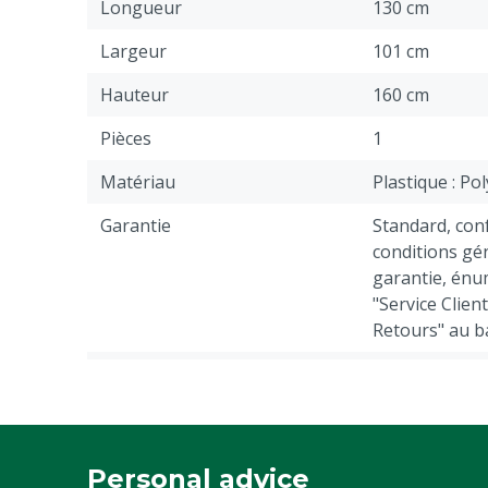
Longueur
130 cm
Largeur
101 cm
Hauteur
160 cm
Pièces
1
Matériau
Plastique : Po
Garantie
Standard, co
conditions gén
garantie, énu
"Service Clien
Retours" au b
Note de documentation
Toujours lire
utilisation.
Nombre d'obturateurs
1
Personal advice
Espèces
Bovins, Porcs,