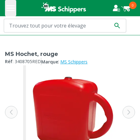
0
MS Hochet, rouge
:
Réf
:
3408705RED
Marque
MS Schippers