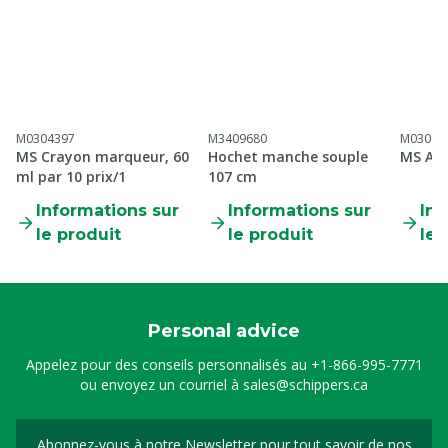
M0304397
M3409680
M03013
MS Crayon marqueur, 60
Hochet manche souple
MS Aér
ml par 10 prix/1
107 cm
Informations sur
Informations sur
Inf
le produit
le produit
le 
Personal advice
Appelez pour des conseils personnalisés au
+1-866-995-7771
ou envoyez un courriel à
sales@schippers.ca
Abonnez-vous à notre Newsletter pour tout savoir de nos