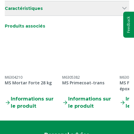
Caractéristiques
Feedback
Produits associés
M6304210
M6305382
M63098
MS Mortar Forte 28 kg
MS Primecoat-trans
MS Flo
époxy 
Informations sur
Informations sur
Inf
le produit
le produit
le 