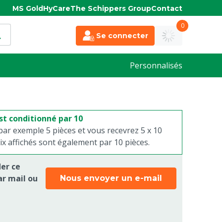
MS Gold
HyCare
The Schippers Group
Contact
0
Se connecter
Personnalisés
st conditionné par 10
r exemple 5 pièces et vous recevrez 5 x 10
rix affichés sont également par 10 pièces.
er ce
r mail ou
Nous envoyer un e-mail