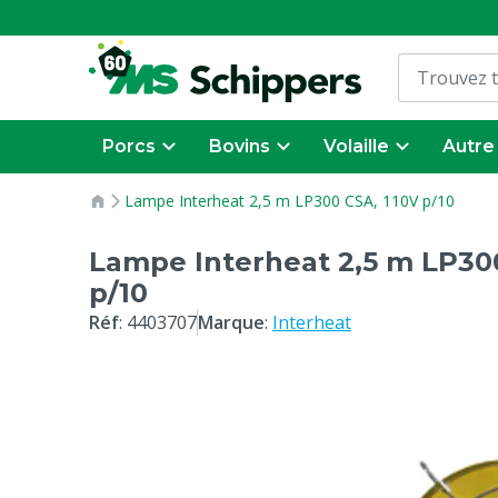
Porcs
Bovins
Volaille
Autre
Lampe Interheat 2,5 m LP300 CSA, 110V p/10
Lampe Interheat 2,5 m LP300
p/10
Réf
:
4403707
Marque
:
Interheat