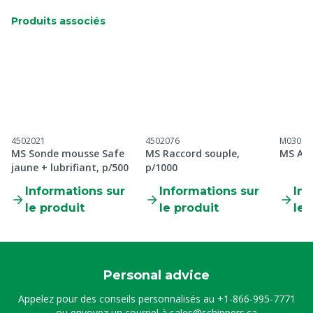
Produits associés
4502021
4502076
M03013
MS Sonde mousse Safe
MS Raccord souple,
MS Aér
jaune + lubrifiant, p/500
p/1000
Informations sur
Informations sur
Inf
le produit
le produit
le 
Personal advice
Appelez pour des conseils personnalisés au
+1-866-995-7771
ou envoyez un courriel à
sales@schippers.ca