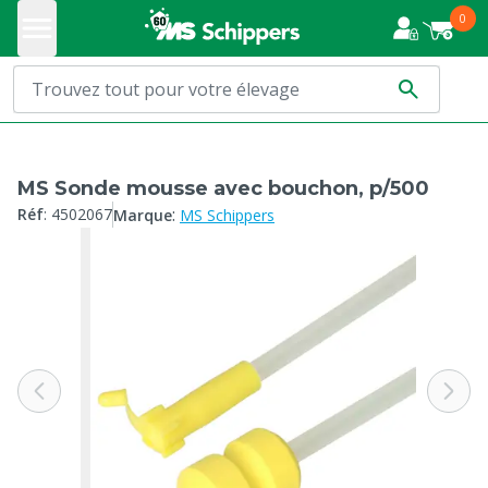
0
MS Sonde mousse avec bouchon, p/500
:
Réf
:
4502067
Marque
MS Schippers