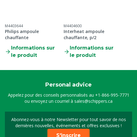
M4403644
M4404600
Philips ampoule
Interheat ampoule
chauffante
chauffante, p/2
Informations sur
Informations sur
le produit
le produit
Personal advice
Appelez pour des conseils personnalisés au
+1-866-995-7771
ou envoyez un courriel à
sales@schippers.ca
Abonnez-vous à notre Newsletter pour tout savoir de nos
Sign up for our newslet
dernières nouvelles, événements et offres exclusives !
S'inscrire