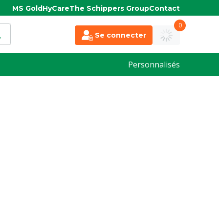
MS Gold
HyCare
The Schippers Group
Contact
0
Se connecter
Personnalisés