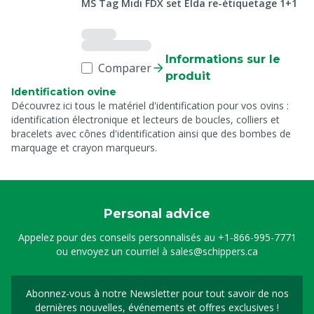
MS Tag Midi FDX set Elda re-étiquetage 1+1
Informations sur le
Comparer
produit
Identification ovine
Découvrez ici tous le matériel d'identification pour vos ovins :
identification électronique et lecteurs de boucles, colliers et
bracelets avec cônes d'identification ainsi que des bombes de
marquage et crayon marqueurs.
Personal advice
Appelez pour des conseils personnalisés au
+1-866-995-7771
ou envoyez un courriel à
sales@schippers.ca
Abonnez-vous à notre Newsletter pour tout savoir de nos
Sign up for our newslet
dernières nouvelles, événements et offres exclusives !