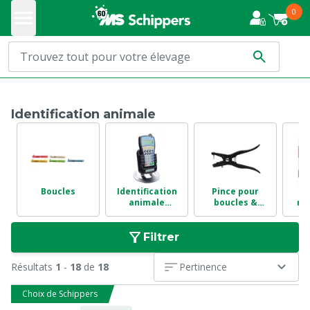
0
Identification animale
Boucles
Identification
Pince pour
B
animale
boucles &
ma
électronique
accessoires
m
Filtrer
Résultats
1
-
18
de
18
Pertinence
Choix de Schippers