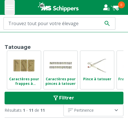
0
Tatouage
Caractères pour
Caractères pour
Pince à tatouer
Frapp
frappes à
pinces à tatouer
tatouer
Filtrer
Résultats
1
-
11
de
11
Pertinence