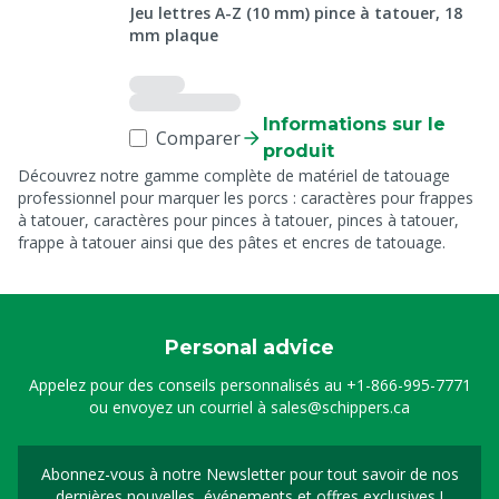
Jeu lettres A-Z (10 mm) pince à tatouer, 18
mm plaque
Informations sur le
Comparer
produit
Découvrez notre gamme complète de matériel de tatouage
professionnel pour marquer les porcs : caractères pour frappes
à tatouer, caractères pour pinces à tatouer, pinces à tatouer,
frappe à tatouer ainsi que des pâtes et encres de tatouage.
Personal advice
Appelez pour des conseils personnalisés au
+1-866-995-7771
ou envoyez un courriel à
sales@schippers.ca
Abonnez-vous à notre Newsletter pour tout savoir de nos
Sign up for our newslet
dernières nouvelles, événements et offres exclusives !