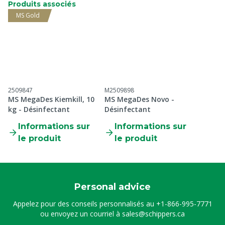
Produits associés
MS Gold
2509847
M2509898
MS MegaDes Kiemkill, 10
MS MegaDes Novo -
kg - Désinfectant
Désinfectant
Informations sur
Informations sur
le produit
le produit
Personal advice
Appelez pour des conseils personnalisés au
+1-866-995-7771
ou envoyez un courriel à
sales@schippers.ca