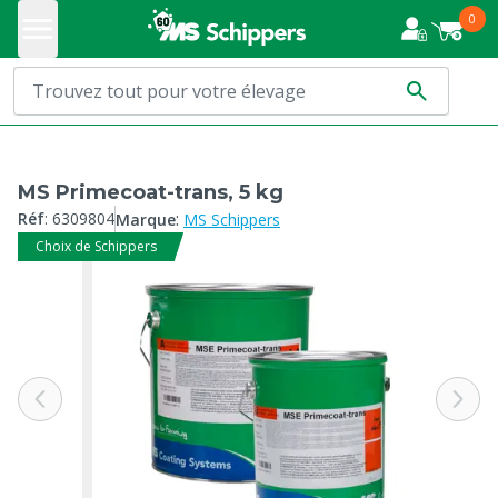
0
MS Primecoat-trans, 5 kg
:
Réf
:
6309804
Marque
MS Schippers
Choix de Schippers