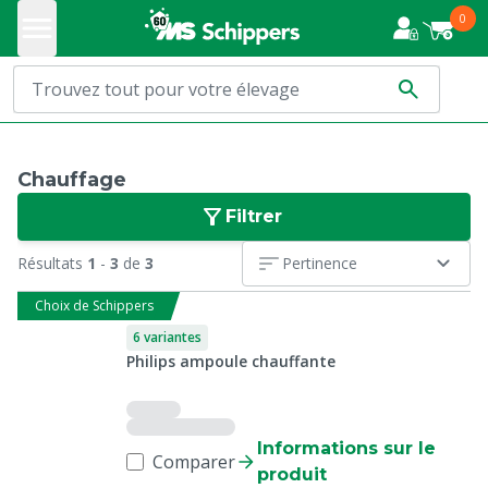
0
Chauffage
Filtrer
Résultats
1
-
3
de
3
Pertinence
Choix de Schippers
6 variantes
Philips ampoule chauffante
Informations sur le
Comparer
produit